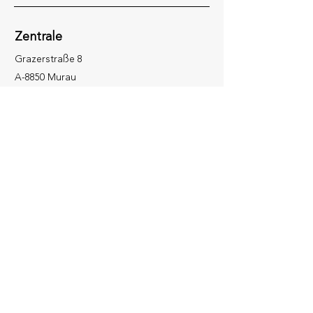
Zentrale
Grazerstraße 8
A-8850 Murau
Socials
+43 (0) 3532 2209
office@petautschnig.at
Anfragen
Für Anfragen kontaktieren Sie uns bitte
unter
+43 (0) 3532 2209
.