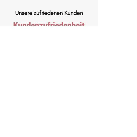
Unsere zufriedenen Kunden
Kundenzufriedenheit
ist unser höchstes
Gut.
Krankenanstalten Immobilien-
gesellschaftmbH
Liechtenstein Energie GmbH &
Co KG
Österreichische Bundesforste
Wasserkraft GmbH